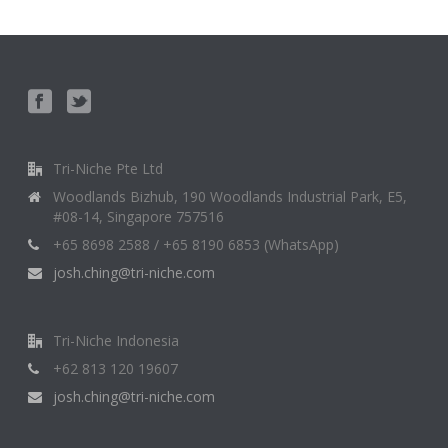
Tri-Niche Pte Ltd
Woodlands Bizhub, 190 Woodlands Industrial Park, E5,
#08-14, Singapore 757516
+65 8698 2588 / +65 8190 6853 (WhatsApp)
josh.ching@tri-niche.com
Tri-Niche Indonesia
+62 813 120 19607
josh.ching@tri-niche.com