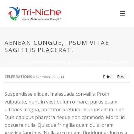
AENEAN CONGUE, IPSUM VITAE
SAGITTIS PLACERAT.
HOME
»
NEWS
»
AENEAN CONGUE, IPSUM VITAE SAGITTIS PLACERAT.
Print
Email
CELEBRATIONS
November 25, 2014
Suspendisse aliquet malesuada convallis. Proin
vulputate, nunc in vestibulum ornare, purus quam
ultricies magna, porttitor pretium lacus ipsum in nibh.
Duis dapibus pharetra neque non commodo. Morbi id
posuere nulla. Quisque fringilla quam quis lorem
gravida faucibus. Nulla arcu quam, tincidunt ac luctus a,