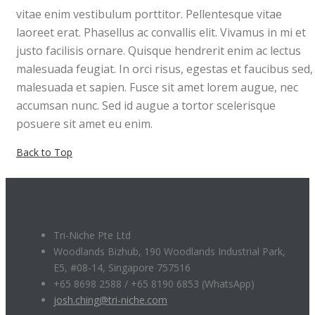
vitae enim vestibulum porttitor. Pellentesque vitae
laoreet erat. Phasellus ac convallis elit. Vivamus in mi et
justo facilisis ornare. Quisque hendrerit enim ac lectus
malesuada feugiat. In orci risus, egestas et faucibus sed,
malesuada et sapien. Fusce sit amet lorem augue, nec
accumsan nunc. Sed id augue a tortor scelerisque
posuere sit amet eu enim.
Back to Top
Tri-Niche Pte Ltd
Woodlands Bizhub, 190 Woodlands Industrial Park,
E5, #08-14, Singapore 757516
+65 8698 2588 / +65 8190 6853 (WhatsApp)
josh.ching@tri-niche.com