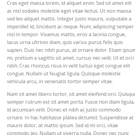
Cras eget massa lorem, id aliquet enim. Sed sit amet elit
ac nisl sodales molestie eget vitae lectus. Ut non massa
sed leo aliquet mattis. Integer justo mauris, vulputate a
imperdiet id, tincidunt ac neque. Nunc adipiscing semper
nisl in tempor. Vivamus mattis, eros a lacinia congue,
lacus urna ultrices diam, quis varius purus felis quis
sapien. Duis nec nibh purus, at ornare dolor. Etiam ipsu
mi, pretium a sagittis sit amet, cursus nec velit. Ut et orci
nibh. Cras rhoncus risus in velit luctus eget congue elit
congue. Nullam ut feugiat ligula. Quisque molestie
vehicula arcu, in venenatis tortor semper vitae.
Nam sit amet libero tortor, sit amet eleifend orci. Quisqu
semper rutrum est sit amet porta. Fusce non diam ligula,
id accumsan velit. Donec et nibh ac justo commodo
ornare. In hac habitasse platea dictumst. Suspendisse at
mauris dolor, at mattis ipsum. Sed id mi orci, vitae
commodo leo. Nullam ut viverra nulla. Donec nec nunc